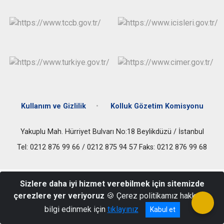
Çatalca
Şile
Esenyurt
Esenler
Silivri
Sancaktepe
Eyüpsultan
Şişli
Sultangazi
Kullanım ve Gizlilik
Kolluk Gözetim Komisyonu
Yakuplu Mah. Hürriyet Bulvarı No:18 Beylikdüzü / İstanbul
Tel: 0212 876 99 66 / 0212 875 94 57 Faks: 0212 876 99 68
Sizlere daha iyi hizmet verebilmek için sitemizde
çerezlere yer veriyoruz
🍪 Çerez politikamız hakkında
bilgi edinmek için
tıklayınız
Kabul et