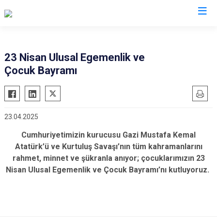
İstanbul
23 Nisan Ulusal Egemenlik ve
Çocuk Bayramı
Adalar
Fatih
Sultanbeyli
Avcılar
Gaziosmanpaşa
Tuzla
Bağcılar
Güngören
Ümraniye
23.04.2025
Bahçelievler
Kadıköy
Üsküdar
Cumhuriyetimizin kurucusu Gazi Mustafa Kemal
Bakırköy
Kağıthane
Zeytinburnu
Atatürk’ü ve Kurtuluş Savaşı’nın tüm kahramanlarını
Bayrampaşa
Kartal
Arnavutköy
rahmet, minnet ve şükranla anıyor; çocuklarımızın 23
Beşiktaş
Küçükçekmece
Ataşehir
Nisan Ulusal Egemenlik ve Çocuk Bayramı’nı kutluyoruz.
Beykoz
Maltepe
Başakşehir
Beyoğlu
Pendik
Beylikdüzü
Büyükçekmece
Sarıyer
Çekmeköy