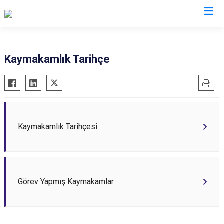
İstanbul
Kaymakamlık Tarihçe
Adalar
Fatih
Sultanbeyli
Avcılar
Gaziosmanpaşa
Tuzla
Bağcılar
Güngören
Ümraniye
Bahçelievler
Kadıköy
Üsküdar
Kaymakamlık Tarihçesi
Bakırköy
Kağıthane
Zeytinburnu
Bayrampaşa
Kartal
Arnavutköy
Beşiktaş
Küçükçekmece
Ataşehir
Görev Yapmış Kaymakamlar
Beykoz
Maltepe
Başakşehir
Beyoğlu
Pendik
Beylikdüzü
Büyükçekmece
Sarıyer
Çekmeköy