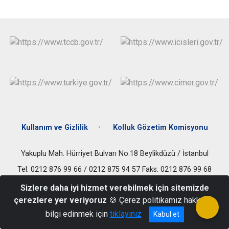
Çatalca
Şile
Esenyurt
Esenler
Silivri
Sancaktepe
Eyüpsultan
Şişli
Sultangazi
Kullanım ve Gizlilik
Kolluk Gözetim Komisyonu
Yakuplu Mah. Hürriyet Bulvarı No:18 Beylikdüzü / İstanbul
Tel: 0212 876 99 66 / 0212 875 94 57 Faks: 0212 876 99 68
Sizlere daha iyi hizmet verebilmek için sitemizde
çerezlere yer veriyoruz
🍪 Çerez politikamız hakkında
bilgi edinmek için
tıklayınız
Kabul et