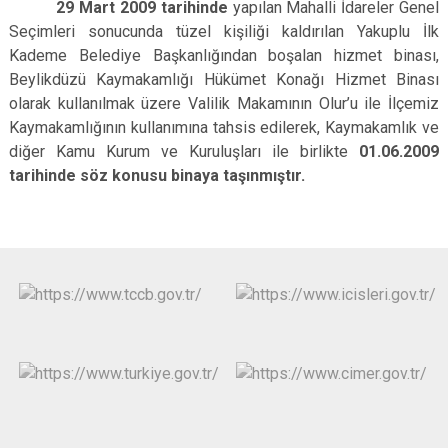
29 Mart 2009 tarihinde
yapılan Mahalli İdareler Genel
Çatalca
Şile
Esenyurt
Seçimleri sonucunda tüzel kişiliği kaldırılan Yakuplu İlk
Esenler
Silivri
Sancaktepe
Kademe Belediye Başkanlığından boşalan hizmet binası,
Beylikdüzü Kaymakamlığı Hükümet Konağı Hizmet Binası
Eyüpsultan
Şişli
Sultangazi
olarak kullanılmak üzere Valilik Makamının Olur’u ile İlçemiz
Kaymakamlığının kullanımına tahsis edilerek, Kaymakamlık ve
diğer Kamu Kurum ve Kuruluşları ile birlikte
01.06.2009
tarihinde söz konusu binaya taşınmıştır.