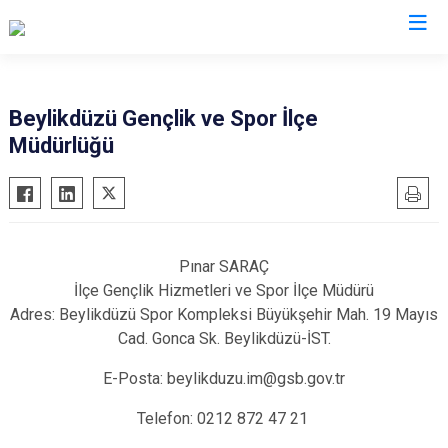
İstanbul
Beylikdüzü Gençlik ve Spor İlçe
Müdürlüğü
Adalar
Fatih
Sultanbeyli
Avcılar
Gaziosmanpaşa
Tuzla
Bağcılar
Güngören
Ümraniye
Bahçelievler
Kadıköy
Üsküdar
Pınar SARAÇ
Bakırköy
Kağıthane
Zeytinburnu
İlçe Gençlik Hizmetleri ve Spor İlçe Müdürü
Bayrampaşa
Kartal
Arnavutköy
Adres:
Beylikdüzü Spor Kompleksi Büyükşehir Mah. 19 Mayıs
Cad. Gonca Sk. Beylikdüzü-İST.
Beşiktaş
Küçükçekmece
Ataşehir
Beykoz
Maltepe
Başakşehir
E-Posta:
beylikduzu.im@gsb.gov.tr
Beyoğlu
Pendik
Beylikdüzü
Telefon:
0212 872 47 21
Büyükçekmece
Sarıyer
Çekmeköy