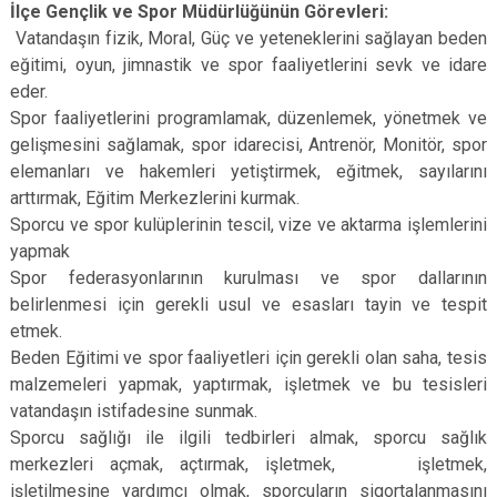
İlçe Gençlik ve Spor Müdürlüğünün Görevleri:
Çatalca
Şile
Esenyurt
Vatandaşın fizik, Moral, Güç ve yeteneklerini sağlayan beden
Esenler
Silivri
Sancaktepe
eğitimi, oyun, jimnastik ve spor faaliyetlerini sevk ve idare
Eyüpsultan
Şişli
Sultangazi
eder.
Spor faaliyetlerini programlamak, düzenlemek, yönetmek ve
gelişmesini sağlamak, spor idarecisi, Antrenör, Monitör, spor
elemanları ve hakemleri yetiştirmek, eğitmek, sayılarını
arttırmak, Eğitim Merkezlerini kurmak.
Sporcu ve spor kulüplerinin tescil, vize ve aktarma işlemlerini
yapmak
Spor federasyonlarının kurulması ve spor dallarının
belirlenmesi için gerekli usul ve esasları tayin ve tespit
etmek.
Beden Eğitimi ve spor faaliyetleri için gerekli olan saha, tesis
malzemeleri yapmak, yaptırmak, işletmek ve bu tesisleri
vatandaşın istifadesine sunmak.
Sporcu sağlığı ile ilgili tedbirleri almak, sporcu sağlık
merkezleri açmak, açtırmak, işletmek, işletmek,
işletilmesine yardımcı olmak, sporcuların sigortalanmasını