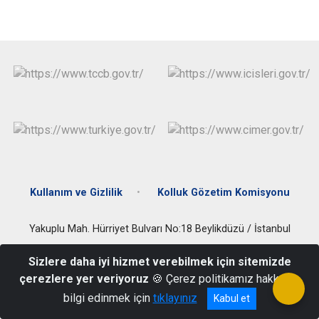
Çatalca
Şile
Esenyurt
Esenler
Silivri
Sancaktepe
Eyüpsultan
Şişli
Sultangazi
Kullanım ve Gizlilik
Kolluk Gözetim Komisyonu
Yakuplu Mah. Hürriyet Bulvarı No:18 Beylikdüzü / İstanbul
Tel: 0212 876 99 66 / 0212 875 94 57 Faks: 0212 876 99 68
Sizlere daha iyi hizmet verebilmek için sitemizde
çerezlere yer veriyoruz
🍪 Çerez politikamız hakkında
bilgi edinmek için
tıklayınız
Kabul et