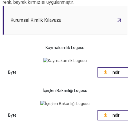
renk, bayrak kırmızısı uygulanmıştır.
Çatalca
Şile
Esenyurt
Esenler
Silivri
Sancaktepe
Kurumsal Kimlik Kılavuzu
Eyüpsultan
Şişli
Sultangazi
Kaymakamlık Logosu
Byte
indir
İçeşleri Bakanlığı Logosu
Byte
indir