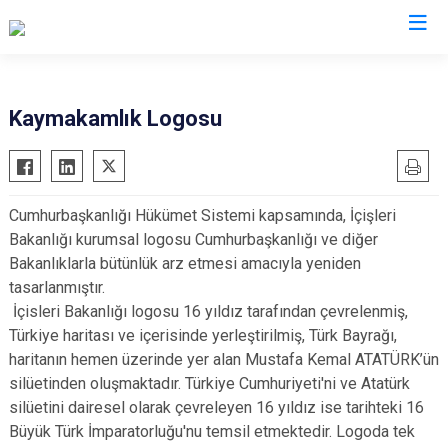
İstanbul
Kaymakamlık Logosu
Adalar
Fatih
Sultanbeyli
Avcılar
Gaziosmanpaşa
Tuzla
Cumhurbaşkanlığı Hükümet Sistemi kapsamında, İçişleri
Bağcılar
Güngören
Ümraniye
Bakanlığı kurumsal logosu Cumhurbaşkanlığı ve diğer
Bahçelievler
Kadıköy
Üsküdar
Bakanlıklarla bütünlük arz etmesi amacıyla yeniden
Bakırköy
Kağıthane
Zeytinburnu
tasarlanmıştır.
İçisleri Bakanlığı logosu 16 yıldız tarafından çevrelenmiş,
Bayrampaşa
Kartal
Arnavutköy
Türkiye haritası ve içerisinde yerleştirilmiş, Türk Bayrağı,
Beşiktaş
Küçükçekmece
Ataşehir
haritanın hemen üzerinde yer alan Mustafa Kemal ATATÜRK’ün
Beykoz
Maltepe
Başakşehir
silüetinden oluşmaktadır. Türkiye Cumhuriyeti'ni ve Atatürk
Beyoğlu
Pendik
Beylikdüzü
silüetini dairesel olarak çevreleyen 16 yıldız ise tarihteki 16
Büyük Türk İmparatorluğu'nu temsil etmektedir. Logoda tek
Büyükçekmece
Sarıyer
Çekmeköy