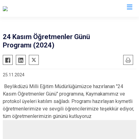
İstanbul
24 Kasım Öğretmenler Günü
Programı (2024)
Adalar
Fatih
Sultanbeyli
Avcılar
Gaziosmanpaşa
Tuzla
Bağcılar
Güngören
Ümraniye
25.11.2024
Bahçelievler
Kadıköy
Üsküdar
Beylikdüzü Milli Eğitim Müdürlüğümüzce hazırlanan "24
Bakırköy
Kağıthane
Zeytinburnu
Kasım Öğretmenler Günü" programına, Kaymakamımız ve
Bayrampaşa
Kartal
Arnavutköy
protokol üyeleri katılım sağladı. Programı hazırlayan kıymetli
Beşiktaş
Küçükçekmece
Ataşehir
öğretmenlerimize ve sevgili öğrencilerimize teşekkür ediyor,
Beykoz
tüm öğretmenlerimizin gününü kutluyoruz
Maltepe
Başakşehir
Beyoğlu
Pendik
Beylikdüzü
Büyükçekmece
Sarıyer
Çekmeköy