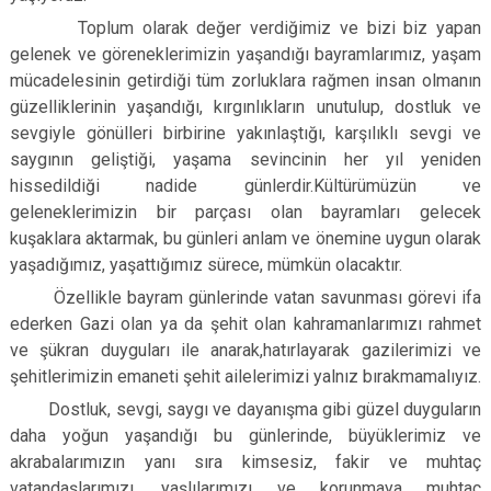
Çatalca
Şile
Esenyurt
Toplum olarak değer verdiğimiz ve bizi biz yapan
gelenek ve göreneklerimizin yaşandığı bayramlarımız, yaşam
Esenler
Silivri
Sancaktepe
mücadelesinin getirdiği t
üm zorluklara rağmen insan olmanın
Eyüpsultan
Şişli
Sultangazi
güzelliklerinin yaşandığı, kırgınlıkların unutulup, dostluk ve
sevgiyle gönülleri birbirine yakınlaştığı, karşılıklı sevgi ve
saygının geliştiği, yaşama sevincinin her yıl yeniden
hissedildiği nadide günlerdir.Kültürümüzün ve
geleneklerimizin bir parçası olan bayramları gelecek
kuşaklara aktarmak, bu günleri anlam ve önemine uygun olarak
yaşadığımız, yaşattığımız sürece, mümkün olacaktır.
Özellikle bayram günlerinde vatan savunması görevi ifa
ederken Gazi olan ya da şehit olan kahramanlarımızı rahmet
ve şükran duyguları ile anarak,hatırlayarak gazilerimizi ve
şehitlerimizin emaneti şehit ailelerimizi yalnız bırakmamalıyız.
Dostluk, sevgi, saygı ve dayanışma gibi güzel duyguların
daha yoğun yaşandığı bu günlerinde, büyüklerimiz ve
akrabalarımızın yanı sıra kimsesiz, fakir ve muhtaç
vatandaşlarımızı, yaşlılarımızı ve korunmaya muhtaç